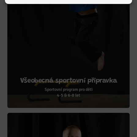
Všeobecná sportovní přípravka
Sportovní program pro děti
4-5 & 6-8 let