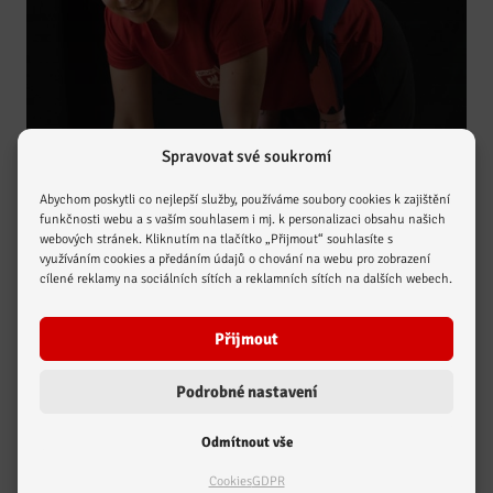
Spravovat své soukromí
Cvičení dětí s rodiči
Abychom poskytli co nejlepší služby, používáme soubory cookies k zajištění
Sportovní program pro děti
funkčnosti webu a s vaším souhlasem i mj. k personalizaci obsahu našich
2,5-3,5 let
webových stránek. Kliknutím na tlačítko „Přijmout“ souhlasíte s
využíváním cookies a předáním údajů o chování na webu pro zobrazení
cílené reklamy na sociálních sítích a reklamních sítích na dalších webech.
Přijmout
Podrobné nastavení
Odmítnout vše
Cookies
GDPR