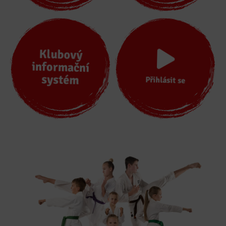
Klubový
informační
systém
Přihlásit se