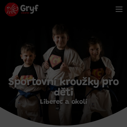
Sportovní kroužky pro
děti
Liberec a okolí