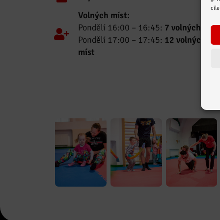
cíl
Volných míst:
Pondělí 16:00 – 16:45:
7 volných míst
Pondělí 17:00 – 17:45:
12 volných
míst