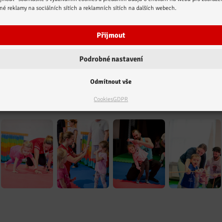
tréninku je čekají jednoduchá zábavná
ené reklamy na sociálních sítích a reklamních sítích na dalších webech.
cvičení a hry s využitím velké škály
sportovních pomůcek.
Přijmout
Podrobné nastavení
Odmítnout vše
Cookies
GDPR