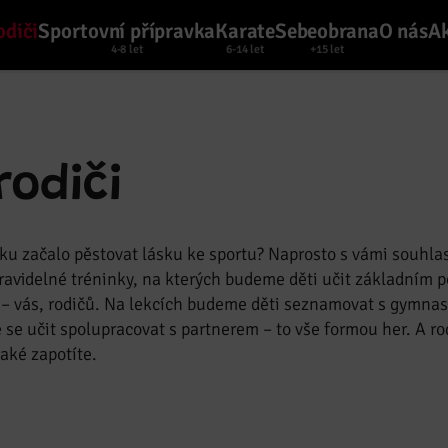
odiči
Sportovní přípravka
Karate
Sebeobrana
O nás
Ak
rodiči
ěku začalo pěstovat lásku ke sportu? Naprosto s vámi souhlas
 pravidelné tréninky, na kterých budeme děti učit základním
– vás, rodičů. Na lekcích budeme děti seznamovat s gymna
 se učit spolupracovat s partnerem – to vše formou her. A ro
aké zapotíte.