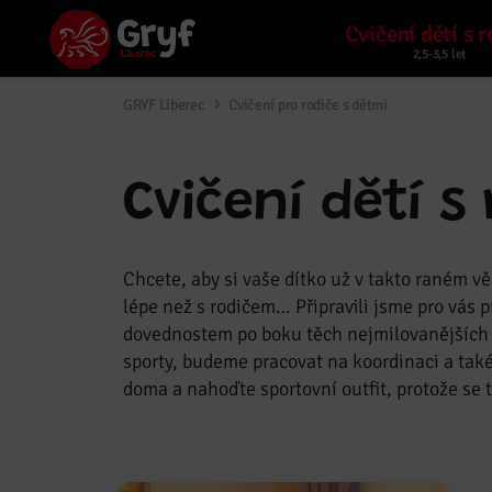
Cvičení dětí s r
GRYF Liberec
Cvičení pro rodiče s dětmi
Cvičení dětí s 
Chcete, aby si vaše dítko už v takto raném v
lépe než s rodičem… Připravili jsme pro vás
dovednostem po boku těch nejmilovanějších 
sporty, budeme pracovat na koordinaci a také
doma a nahoďte sportovní outfit, protože se t