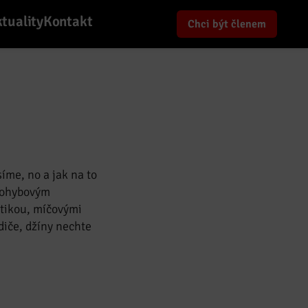
tuality
Kontakt
Chci být členem
íme, no a jak na to
 pohybovým
stikou, míčovými
diče, džíny nechte