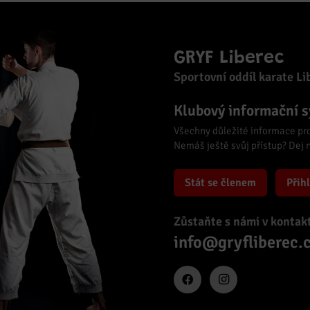
GRYF Liberec
Sportovní oddíl karate Li
Klubový informační 
Všechny důležité informace pr
Nemáš ještě svůj přístup? Dej
Stát se členem
Přihl
Zůstaňte s námi v kontak
info@gryfliberec.