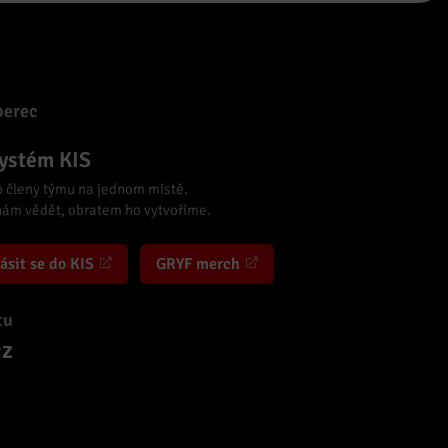
berec
systém KIS
o členy týmu na jednom místě.
 nám vědět, obratem ho vytvoříme.
ásit se do KIS
GRYF merch
tu
cz