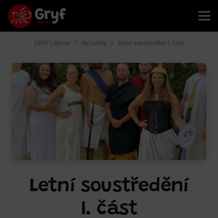
GRYF Liberec
Aktuality
Letní soustředění I. část
Letní soustředění
I. část