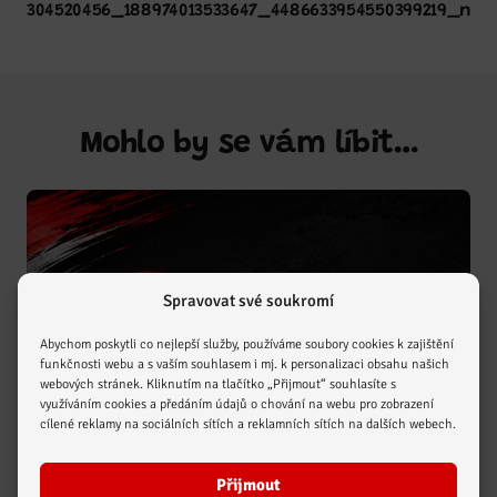
304520456_188974013533647_4486633954550399219_n
Mohlo by se vám líbit…
Spravovat své soukromí
Abychom poskytli co nejlepší služby, používáme soubory cookies k zajištění
funkčnosti webu a s vaším souhlasem i mj. k personalizaci obsahu našich
webových stránek. Kliknutím na tlačítko „Přijmout“ souhlasíte s
využíváním cookies a předáním údajů o chování na webu pro zobrazení
cílené reklamy na sociálních sítích a reklamních sítích na dalších webech.
Aktuality
Podpora sportu našich dětí
Zobrazit více
Přijmout
a mládeže