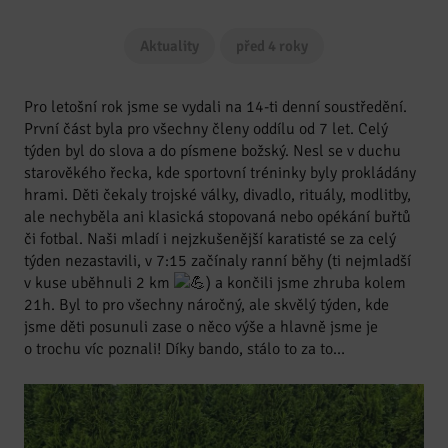
Aktuality
před 4 roky
Pro letošní rok jsme se vydali na 14-ti denní soustředění.
První část byla pro všechny členy oddílu od 7 let. Celý
týden byl do slova a do písmene božský. Nesl se v duchu
starověkého řecka, kde sportovní tréninky byly prokládány
hrami. Děti čekaly trojské války, divadlo, rituály, modlitby,
ale nechyběla ani klasická stopovaná nebo opékání buřtů
či fotbal. Naši mladí i nejzkušenější karatisté se za celý
týden nezastavili, v 7:15 začínaly ranní běhy (ti nejmladší
v kuse uběhnuli 2 km
) a končili jsme zhruba kolem
21h. Byl to pro všechny náročný, ale skvělý týden, kde
jsme děti posunuli zase o něco výše a hlavně jsme je
o trochu víc poznali! Díky bando, stálo to za to…