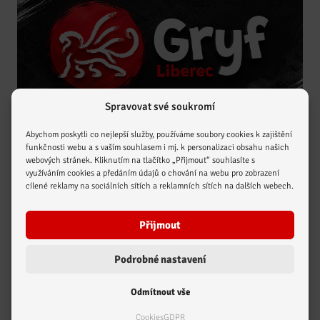
Aktuality
Spravovat své soukromí
Podpora sportu našich dětí
Zobrazit více
Abychom poskytli co nejlepší služby, používáme soubory cookies k zajištění
a mládeže
funkčnosti webu a s vaším souhlasem i mj. k personalizaci obsahu našich
webových stránek. Kliknutím na tlačítko „Přijmout“ souhlasíte s
využíváním cookies a předáním údajů o chování na webu pro zobrazení
cílené reklamy na sociálních sítích a reklamních sítích na dalších webech.
Přijmout
Podrobné nastavení
Odmítnout vše
Cookies
GDPR