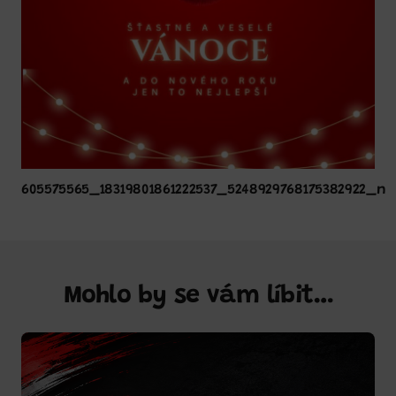
605575565_18319801861222537_5248929768175382922_n
Mohlo by se vám líbit…