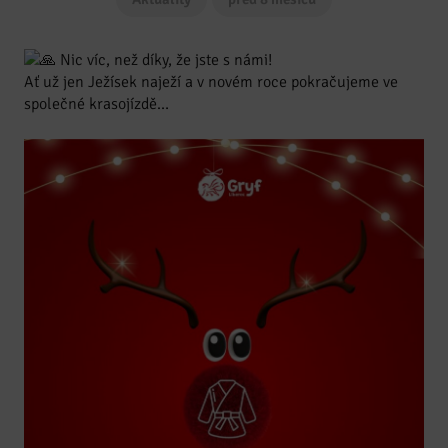
Nic víc, než díky, že jste s námi!
Ať už jen Ježísek naježí a v novém roce pokračujeme ve
společné krasojízdě…