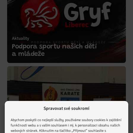
Aktuality
Podpora sportu našich dětí
Zobrazit více
a mládeže
Spravovat své soukromí
Abychom poskytli co nejlepší služby, používáme soubory cookies k zajištění
funkčnosti webu a s vaším souhlasem i mj. k personalizaci obsahu našich
webových stránek. Kliknutím na tlačítko „Přijmout“ souhlasíte s