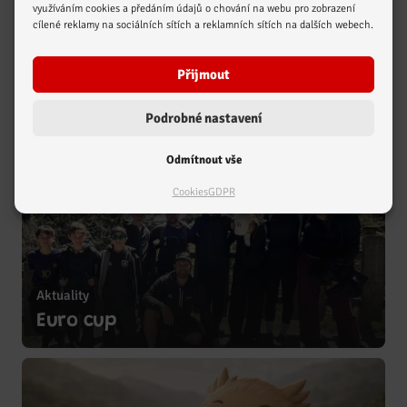
využíváním cookies a předáním údajů o chování na webu pro zobrazení
Aktuality
cílené reklamy na sociálních sítích a reklamních sítích na dalších webech.
Zobrazit více
Krajský pohár
Přijmout
Podrobné nastavení
Odmítnout vše
Cookies
GDPR
Aktuality
Zobrazit více
Euro cup