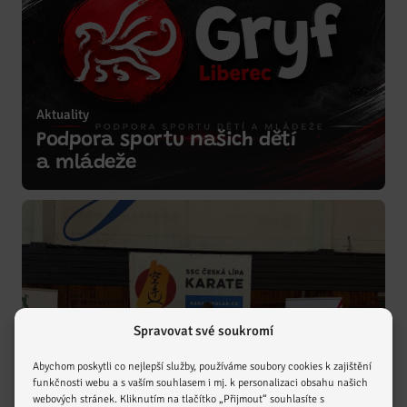
Aktuality
Podpora sportu našich dětí
Zobrazit více
a mládeže
Spravovat své soukromí
Abychom poskytli co nejlepší služby, používáme soubory cookies k zajištění
funkčnosti webu a s vaším souhlasem i mj. k personalizaci obsahu našich
webových stránek. Kliknutím na tlačítko „Přijmout“ souhlasíte s