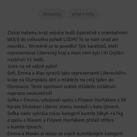
Aktuality
před 4 roky
Získat našemu kraji nejvíce bodů (společně s orientačními
běžci) do celkového pořadí LODM? To se nám snad ani
nesnělo… Nicméně se to povedlo! Tým karatistů, kteří
reprezentoval Liberecký kraj a mezi nimi byli i tři Gryfáci
nasbírali 31 bodů.
Jsme na ně vážně pyšní!
Sofi, Emma a Max vyrazili jako reprezentanti Libereckého
kraje na Olympiádu dětí a mládeže na celý týden do
Olomouce. Tento sportovní svátek mládeže zvládnuli
naprosto neskutečně!
Sofka s Emmou vybojovali spolu s Filipem Horňákem z SK
Karate Shotokan Liberec zlatou medaili v kata týmech.
Sofka navíc vyhrála celou kategorii kumite žákyň +47kg
a spolu s Maxem a Filipem Horňákem přidali stříbro
v kumite týmech.
Emma a Maxán si vezou ze svých kumiťáckých kategorií